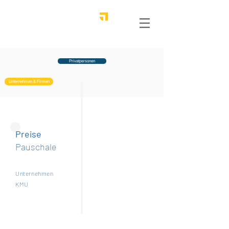
CMü graphic
design
Privatpersonen
Unternehmen & Firmen
Preise
Pauschale
Unternehmen
KMU